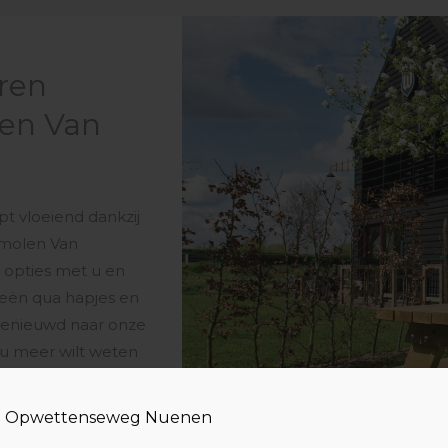
eren
en Van
t vloeiend dankzij
rmolen Van
 opties met u en
eeën qua hapjes en
 benieuwd naar onze
 u meer wilt weten
t wij voor u
 alvast een goede
 Opwettenseweg Nuenen