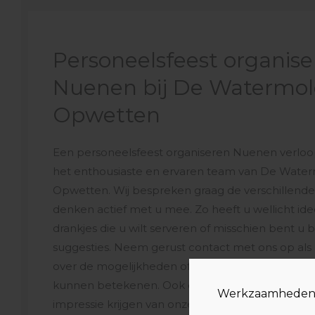
Personeelsfeest organis
Nuenen bij De Watermol
Opwetten
Een personeelsfeest organiseren Nuenen verloop
het enthousiaste en ervaren team van De Wate
Opwetten. Wij bespreken graag de verschillende
denken actief met u mee. Zo heeft u wellicht id
drankjes die u wilt serveren of misschien bent u
suggesties. Neem gerust contact met ons op als
over de mogelijkheden of als u benieuwd bent wa
kunnen betekenen. Ook op onze website kunt u
Werkzaamheden
impressie krijgen van onze locatie en werkwijze.