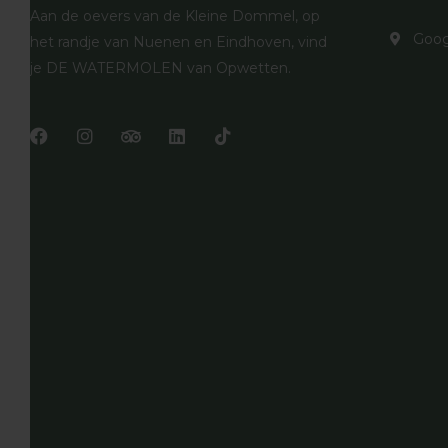
Aan de oevers van de Kleine Dommel, op
Goog
het randje van Nuenen en Eindhoven, vind
je DE WATERMOLEN van Opwetten.
F
I
T
L
T
a
n
r
i
i
c
s
i
n
k
e
t
p
k
t
b
a
a
e
o
o
g
d
d
k
o
r
v
i
k
a
i
n
m
s
o
r