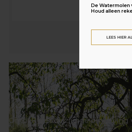
De Watermolen v
Houd alleen reke
LEES HIER 
Ontdek de veelzijdige omgeving