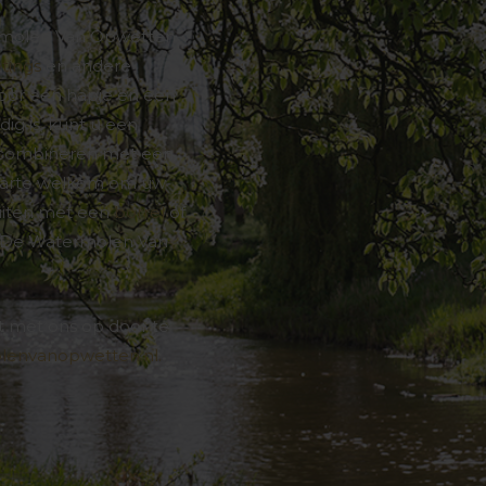
ermolen Van Opwetten
tings
en andere
voor een hapje en een
ig is, kunt u een
 combineren met een
n harte welkom om uw
luiten met een
borrel
of
ij De Watermolen Van
 met ons op door te
envanopwetten.nl.