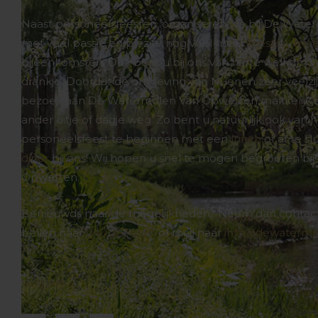
Naast personeelsfeesten, organiseren we bij De Wat
met veel passie en plezier nog veel meer
feesten
,
mee
bijeenkomsten. Ook bent u bij ons van harte welkom 
drankje. Doordat de omgeving van Nuenen zeer veelzijd
bezoek aan De Watermolen Van Opwetten makkelijk
ander uitje of dagje weg. Zo bent u natuurlijk ook va
personeelsfeest te beginnen met een
lunch
of af te s
diner
bij ons! Wij hopen u snel te mogen begroeten b
Opwetten.
Benieuwds naar de mogelijkheden? Neem dan contact
bellen naar
040 2636320
of mail naar
info@dewatermol
Volg ons