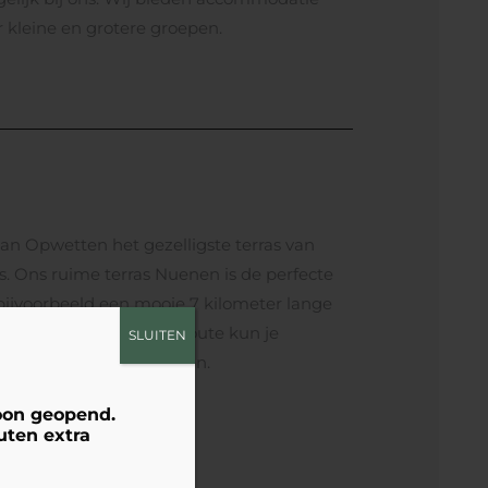
r kleine en grotere groepen.
n Opwetten het gezelligste terras van
s. Ons ruime terras Nuenen is de perfecte
 bijvoorbeeld een mooie 7 kilometer lange
matie over deze wandelroute kun je
SLUITEN
 altijd droog kunt zitten.
oon geopend.
uten extra