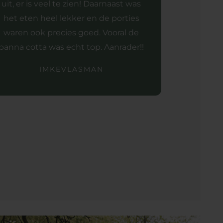
uit, er is veel te zien! Daarnaast was
het eten heel lekker en de porties
waren ook precies goed. Vooral de
panna cotta was echt top. Aanrader!!
IMKEVLASMAN