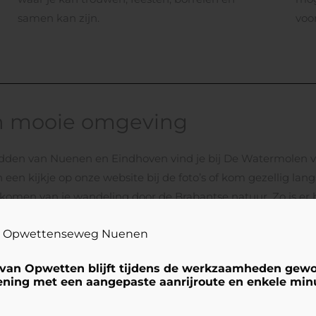
samen kan zijn.
voo
 in mooie omgeving
dden van Nuenen en Eindhoven vind je bij De Watermolen va
en kijkje op onze website bij de foto’s of kom gezellig lang
l komen van je wandeling door de Brabantse natuur. Zo is er
 Eindhoven en door het Eckartse Bos loopt. Voor meer infor
 Opwettenseweg Nuenen
 probleem! Wij hebben een prachtige stretchtent waardoor je
van Opwetten blijft tijdens de werkzaamheden gew
ening met een aangepaste aanrijroute en enkele min