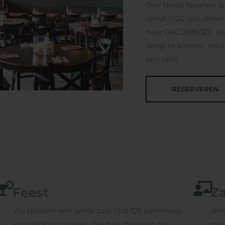
Ons terras Nuenen i
vanaf 11.00 uur. Rese
naar 040 2636320. He
langs te komen, maar
een tafel.
RESERVEREN
Feest
Za
We hebben een grote zaal ( tot 125 personen)
Ver
waar je kan trouwen, feesten, borrelen en
mog