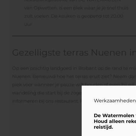
van Opwetten, is een plek waar je je snel thuis
zult voelen. De keuken is geopend tot 20.00
uur
Gezelligste terras Nuenen
Op een prachtig landgoed in Brabant op de rand te mi
Nuenen. Benieuwd hoe het terras eruit ziet? Neem dan e
plek voor wanneer je pauze wilt houden of even bij wi
wandeling die start bij de zogenoemde stadspoort van
Werkzaamheden
informeren bij ons restaurant. Regent het buiten? Geen
De Watermolen 
Houd alleen rek
reistijd.