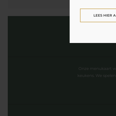
LEES HIER
Onze menukaart wis
keukens. We spelen