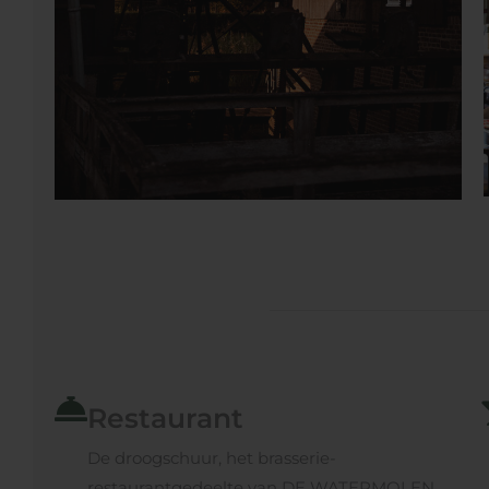
Restaurant
De droogschuur, het brasserie-
restaurantgedeelte van DE WATERMOLEN