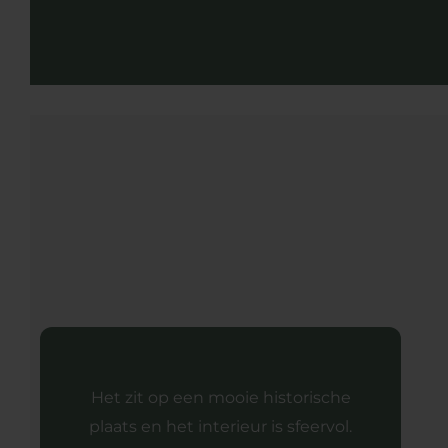
Het zit op een mooie historische
plaats en het interieur is sfeervol.