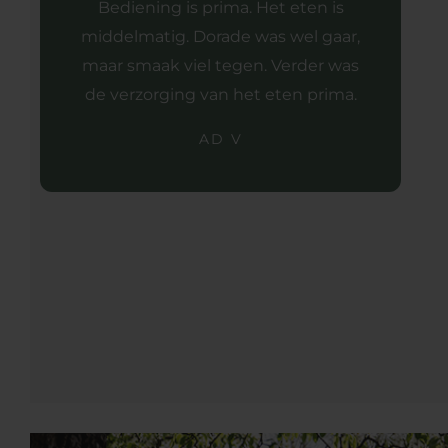
Bediening is prima. Het eten is
middelmatig. Dorade was wel gaar,
maar smaak viel tegen. Verder was
de verzorging van het eten prima.
AD V