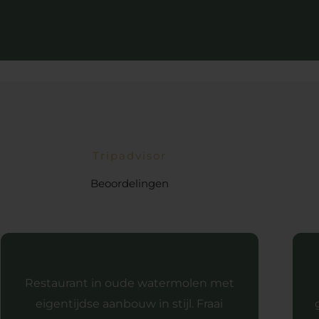
Tripadvisor
Beoordelingen
Restaurant in oude watermolen met
eigentijdse aanbouw in stijl. Fraai