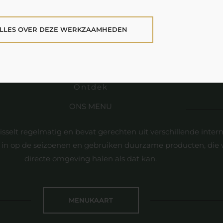
 ALLES OVER DEZE WERKZAAMHEDEN
Ontdek
ONS MENU
selt regelmatig en bevat gerechten uit verschillende intern
 in op de seizoenen en gebruiken duurzame producten, die 
directe omgeving halen als dat kan.
MENUKAART