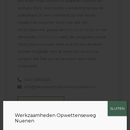
om even naar buiten te stappen tussen de
sessies door. Een korte wandeling langs de
waterkant of een moment op het terras
maakt het verschil. Voor wie dat wil,
verzorgen we graag een
lunch
of
diner
in het
sfeervolle
restaurant
nabij de vergaderruimte.
Deel jouw wensen met ons en we denken
zoveel mogelijk met je mee om ervoor te
zorgen dat het jou en je team aan niets
ontbreekt.
040-2636320
info@dewatermolenvanopwetten.nl
BOEK NU
SLUITEN
Werkzaamheden Opwettenseweg
Nuenen