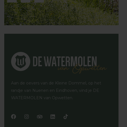
c
i
l
e
p
p
b
a
o
d
o
v
k
i
s
o
r
Aan de oevers van de Kleine Dommel, op het
randje van Nuenen en Eindhoven, vind je DE
WATERMOLEN van Opwetten.
F
I
T
L
T
a
n
r
i
i
c
s
i
n
k