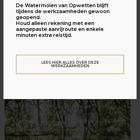
De Watermolen van Opwetten blijft
tijdens de werkzaamheden gewoon
geopend.
Houd alleen rekening met een
aangepaste aanrijroute en enkele
minuten extra reistijd.
Kies voor een unieke
LEES HIER ALLES OVER DEZE
vergaderplek in de
WERKZAAMHEDEN
natuur
Deze locatie is geen standaard vergaderzaal. Het is een
plek met een verhaal, waarin elk element bijdraagt aan
de ervaring. De combinatie van natuur, stilte, goede
faciliteiten en de geschiedenis van de molen maakt
deze plek anders dan wat je gewend bent van de
doorsnee vergaderlocaties. Het is dan ook geen