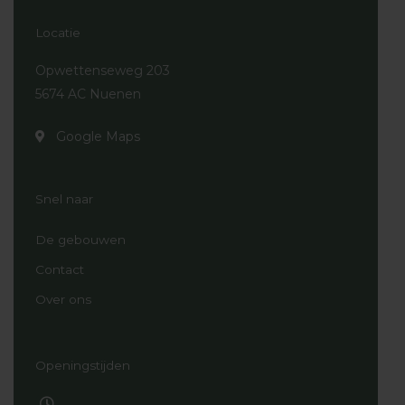
e
t
p
k
t
b
a
a
e
o
Locatie
o
g
d
d
k
o
r
v
i
Opwettenseweg 203
k
a
i
n
5674 AC Nuenen
m
s
o
r
Google Maps
Snel naar
De gebouwen
Contact
Over ons
Openingstijden